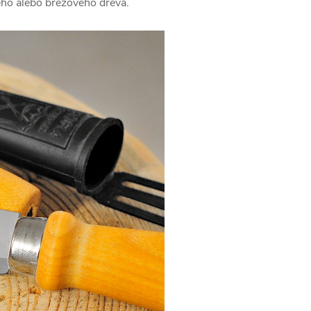
vého alebo brezového dreva.