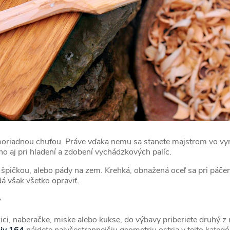
oriadnou chuťou. Práve vďaka nemu sa stanete majstrom vo vyre
 ho aj pri hladení a zdobení vychádzkových palíc.
 špičkou, alebo pády na zem. Krehká, obnažená oceľ sa pri páčení
á však všetko opraviť.
y
yžici, naberačke, miske alebo kukse, do výbavy priberiete druhý z
iv 164
nájdete najvšestrannejšiu geometriu ostria v tejto kategór