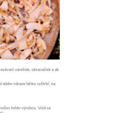
závaní varešiek, obracačiek a ak
 alebo náraze ľahko vyštrbí, na
 nožov tohto výrobcu. Volá sa
ii.