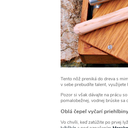
Tento nôž preniká do dreva s mim
v sebe prebudíte talent, využijete
Pozor si však dávajte na prácu so
pomalobežnej, vodnej brúske sa d
Oblá čepeľ vyčarí priehlbin
Vo chvíli, keď zatúžite po prvej l
lyžičkár
a pod označením
Morakn