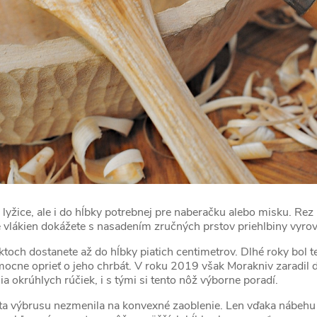
yžice, ale i do hĺbky potrebnej pre naberačku alebo misku. Rez 
 vlákien dokážete s nasadením zručných prstov priehlbiny vyrov
och dostanete až do hĺbky piatich centimetrov. Dlhé roky bol 
 mocne oprieť o jeho chrbát. V roku 2019 však Morakniv zaradil
ia okrúhlych rúčiek, i s tými si tento nôž výborne poradí.
azeta výbrusu nezmenila na konvexné zaoblenie. Len vďaka nábeh