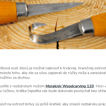
ková oceľ, ktorú je možné nabrúsiť k trvácnej, hraničnej ostrost
iesto toho, aby ste sa silou zapierali do rúčky noža a zarezáva
ružlinu za druhou.
pustíte s rezbárskym nožom
Morakniv Woodcarving 120
. Hoci 
u rúčkou, krátka čepieľka vás bude dokonale poslúchať bez ohľadu
siť na ostrosť britvy sú príliš krehké, aby zniesli rezbársku prá