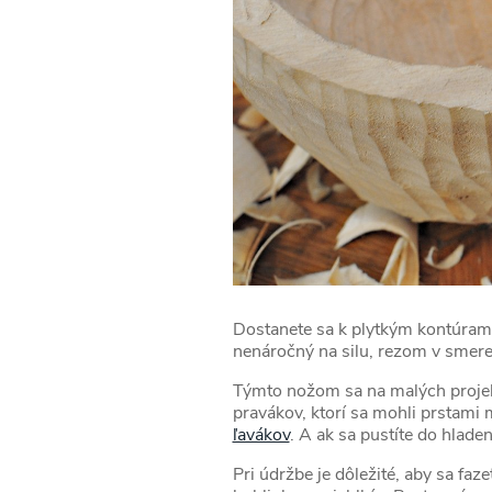
Dostanete sa k plytkým kontúram l
nenáročný na silu, rezom v smere
Týmto nožom sa na malých projekt
pravákov, ktorí sa mohli prstami
ľavákov
. A ak sa pustíte do hladen
Pri údržbe je dôležité, aby sa f