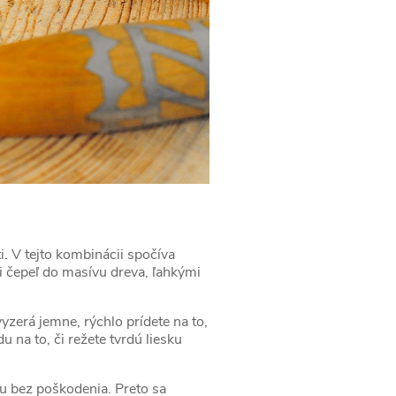
i. V tejto kombinácii spočíva
li čepeľ do masívu dreva, ľahkými
vyzerá jemne, rýchlo prídete na to,
 na to, či režete tvrdú liesku
cu bez poškodenia. Preto sa