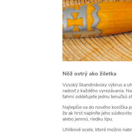
Nôž ostrý ako žiletka
Vysoký škandinávsky výbrus a uhlí
radosť z každého vyrezávania. Nam
ťahmi oddeľujete jednu tenučkú st
Najlepšie sa do nového koníčka 
že ak hrsť naplníte jeho súdkovito
alebo jemnú, riedku lipu.
Uhlíkové ocele, ktoré možno nabrú