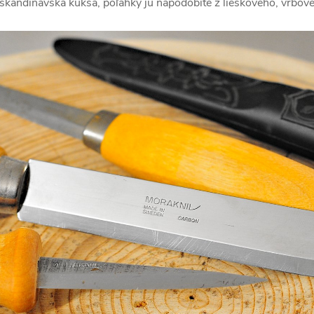
 aj škandinávska kuksa, poľahky ju napodobíte z lieskového, vŕbo