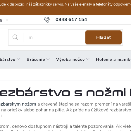
ebude k dispozícii náš zákaznícky servis. Na vaše e-maily a telefonáty odpov
0948 617 154
og
Hodnotenie obchodu
Obchodné podmienky
Reklamačný po
Hľadať
bárstvo
Brúsenie
Výroba nožov
Holenie a manik
rezbárstvo s nožmi
ezbárskym nožom
a drevená štepina sa razom premení na varešk
 na oriešky alebo pohár na pitie. Ak príde na úžitkové rezbárstv
i.
obrom, cenovo dostupnom nástroji a talente pozorovania. Ak viet