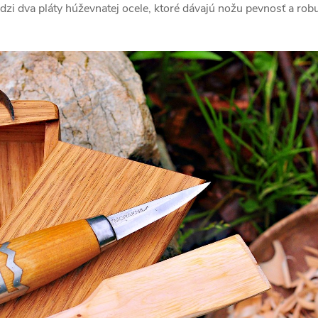
zi dva pláty húževnatej ocele, ktoré dávajú nožu pevnosť a robu