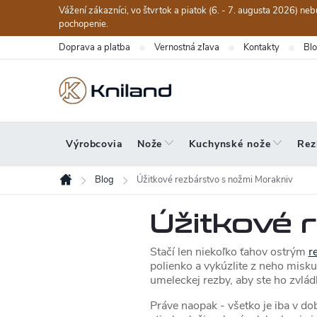
Prejsť
Vážení zákazníci, vo štvrtok a piatok (6. - 7. augusta 2026) n
na
pochopenie.
obsah
Doprava a platba
Vernostná zľava
Kontakty
Bl
Výrobcovia
Nože
Kuchynské nože
Rez
Blog
Úžitkové rezbárstvo s nožmi Morakniv
Domov
Úžitkové 
Stačí len niekoľko ťahov ostrým
r
polienko a vykúzlite z neho misku
umeleckej rezby, aby ste ho zvládl
Práve naopak - všetko je iba v d