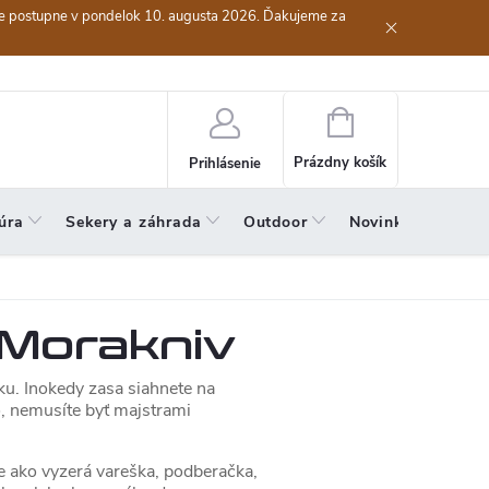
ieme postupne v pondelok 10. augusta 2026. Ďakujeme za
riadok
Odstúpenie od zmluvy (vrátenie tovaru)
Podmienky ochrany
Nákupný
košík
Prázdny košík
Prihlásenie
úra
Sekery a záhrada
Outdoor
Novinky
Výpred
 Morakniv
u. Inokedy zasa siahnete na
o, nemusíte byť majstrami
e ako vyzerá vareška, podberačka,