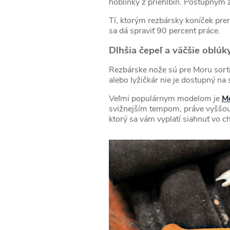
hoblinky z priehlbín. Postupným 
Tí, ktorým rezbársky koníček prer
sa dá spraviť 90 percent práce.
Dlhšia čepeľ a väčšie oblúk
Rezbárske nože sú pre Moru sorti
alebo lyžičkár nie je dostupný na
Veľmi populárnym modelom je
M
svižnejším tempom, práve vyššou 
ktorý sa vám vyplatí siahnuť vo chv