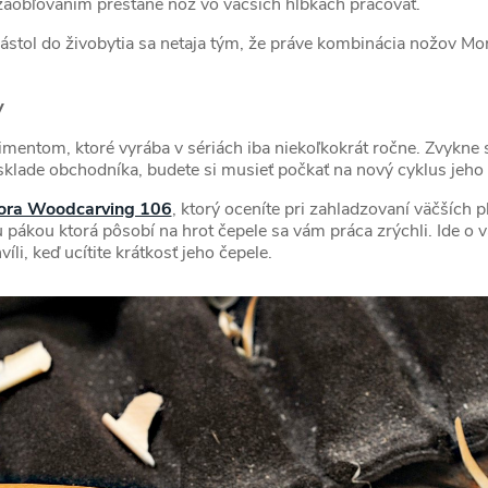
zaobľovaním prestane nôž vo väčších hĺbkach pracovať.
ástol do živobytia sa netaja tým, že práve kombinácia nožov Mor
y
mentom, ktoré vyrába v sériách iba niekoľkokrát ročne. Zvykne s
 sklade obchodníka, budete si musieť počkať na nový cyklus jeho
ora Woodcarving 106
, ktorý oceníte pri zahladzovaní väčších 
pákou ktorá pôsobí na hrot čepele sa vám práca zrýchli. Ide o 
íli, keď ucítite krátkosť jeho čepele.