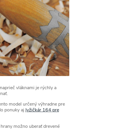
naprieč vláknami je rýchly a
nať.
tento model určený výhradne pre
 do ponuky aj
lyžičkár 164 pre
u hrany možno uberať drevené