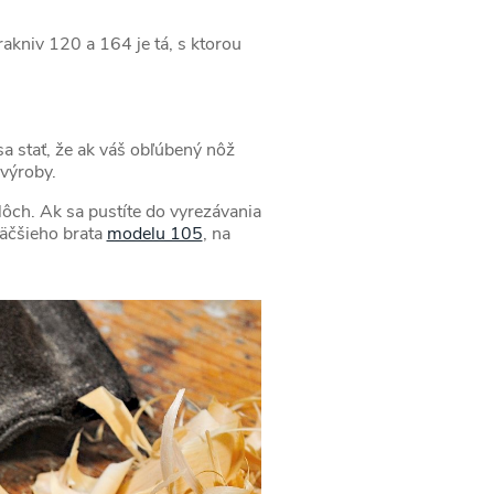
akniv 120 a 164 je tá, s ktorou
a stať, že ak váš obľúbený nôž
 výroby.
plôch. Ak sa pustíte do vyrezávania
väčšieho brata
modelu 105
, na