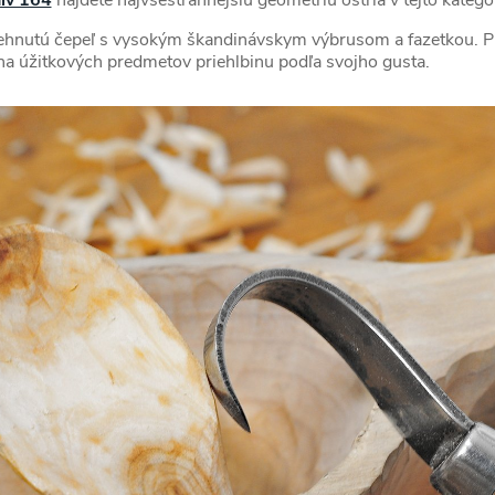
rehnutú čepeľ s vysokým škandinávskym výbrusom a fazetkou. Prá
 na úžitkových predmetov priehlbinu podľa svojho gusta.