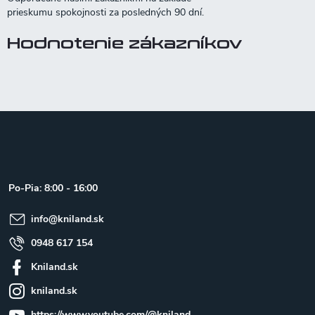
Hodnotenie zákazníkov
Z
á
p
ä
t
Po-Pia: 8:00 - 16:00
i
e
info
@
kniland.sk
0948 617 154
Kniland.sk
kniland.sk
https://www.youtube.com/@kniland