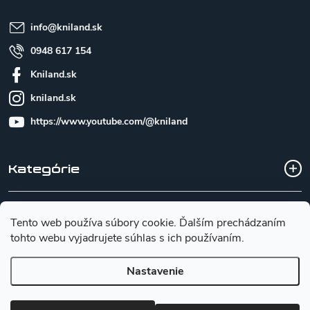
i
e
info
@
kniland.sk
0948 617 154
Kniland.sk
kniland.sk
https://www.youtube.com/@kniland
Kategórie
Všetko o nákupe
Tento web používa súbory cookie. Ďalším prechádzaním
tohto webu vyjadrujete súhlas s ich používaním.
Základné informácie pre výber noža
Nastavenie
Copyright 2026
Kniland.sk
. Všetky práva vyhradené.
Upraviť