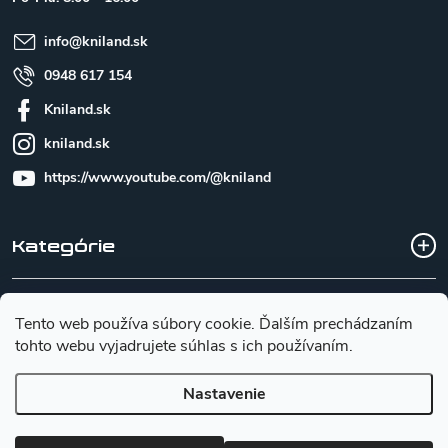
i
e
info
@
kniland.sk
0948 617 154
Kniland.sk
kniland.sk
https://www.youtube.com/@kniland
Kategórie
Všetko o nákupe
Tento web používa súbory cookie. Ďalším prechádzaním
tohto webu vyjadrujete súhlas s ich používaním.
Základné informácie pre výber noža
Nastavenie