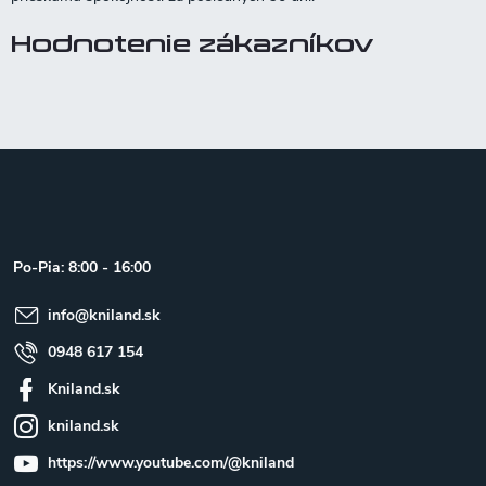
Hodnotenie zákazníkov
Z
á
p
ä
t
Po-Pia: 8:00 - 16:00
i
e
info
@
kniland.sk
0948 617 154
Kniland.sk
kniland.sk
https://www.youtube.com/@kniland