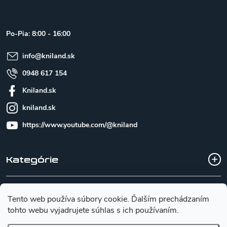
p
ä
t
Po-Pia: 8:00 - 16:00
i
e
info
@
kniland.sk
0948 617 154
Kniland.sk
kniland.sk
https://www.youtube.com/@kniland
Kategórie
Všetko o nákupe
Tento web používa súbory cookie. Ďalším prechádzaním
tohto webu vyjadrujete súhlas s ich používaním.
Základné informácie pre výber noža