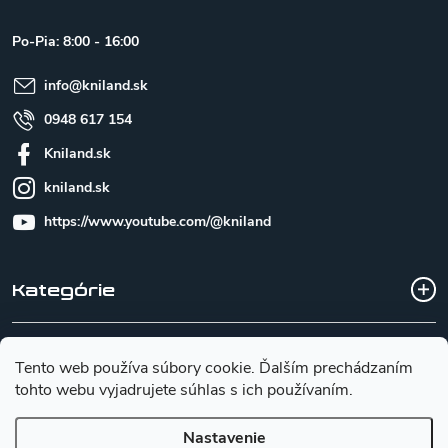
ä
t
Po-Pia: 8:00 - 16:00
i
e
info
@
kniland.sk
0948 617 154
Kniland.sk
kniland.sk
https://www.youtube.com/@kniland
Kategórie
Všetko o nákupe
Tento web používa súbory cookie. Ďalším prechádzaním
tohto webu vyjadrujete súhlas s ich používaním.
Základné informácie pre výber noža
Nastavenie