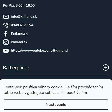
t
Po-Pia: 8:00 - 16:00
i
e
info
@
kniland.sk
0948 617 154
Kniland.sk
kniland.sk
https://www.youtube.com/@kniland
Kategórie
Všetko o nákupe
Tento web používa súbory cookie. Ďalším prechádzaním
tohto webu vyjadrujete súhlas s ich používaním.
Základné informácie pre výber noža
Nastavenie