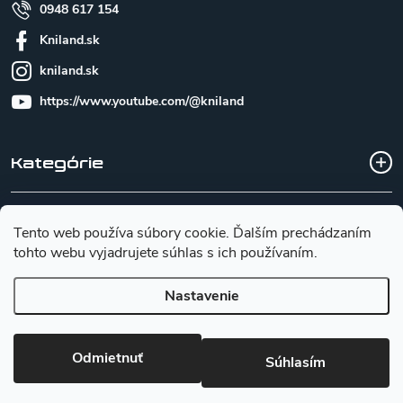
0948 617 154
Kniland.sk
kniland.sk
https://www.youtube.com/@kniland
Kategórie
Všetko o nákupe
Tento web používa súbory cookie. Ďalším prechádzaním
tohto webu vyjadrujete súhlas s ich používaním.
Základné informácie pre výber noža
Nastavenie
Copyright 2026
Kniland.sk
. Všetky práva vyhradené.
Upraviť
Odmietnuť
Súhlasím
nastavenie cookies
Vytvoril Shoptet