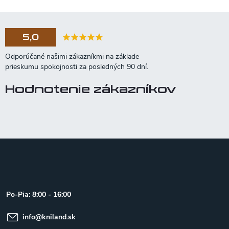
5,0
Hodnotenie zákazníkov
Z
á
p
ä
t
Po-Pia: 8:00 - 16:00
i
e
info
@
kniland.sk