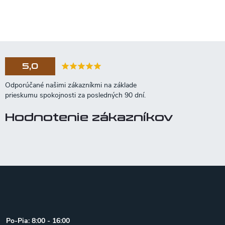
5,0
Hodnotenie zákazníkov
Z
á
p
ä
t
Po-Pia: 8:00 - 16:00