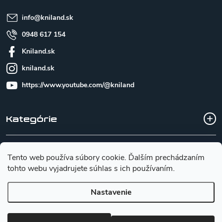
i
e
info
@
kniland.sk
0948 617 154
Kniland.sk
kniland.sk
https://www.youtube.com/@kniland
Kategórie
Všetko o nákupe
Tento web používa súbory cookie. Ďalším prechádzaním
tohto webu vyjadrujete súhlas s ich používaním.
Základné informácie pre výber noža
Nastavenie
Copyright 2026
Kniland.sk
. Všetky práva vyhradené.
Upraviť