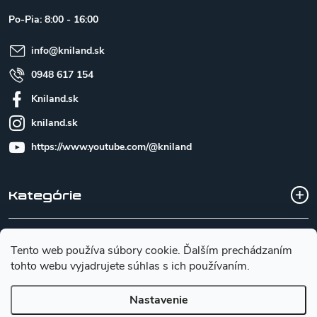
t
Po-Pia: 8:00 - 16:00
i
e
info
@
kniland.sk
0948 617 154
Kniland.sk
kniland.sk
https://www.youtube.com/@kniland
Kategórie
Všetko o nákupe
Tento web používa súbory cookie. Ďalším prechádzaním
tohto webu vyjadrujete súhlas s ich používaním.
Základné informácie pre výber noža
Nastavenie