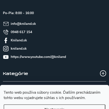
p
ä
t
Po-Pia: 8:00 - 16:00
i
e
info
@
kniland.sk
0948 617 154
Kniland.sk
kniland.sk
https://www.youtube.com/@kniland
Kategórie
Všetko o nákupe
Tento web používa súbory cookie. Ďalším prechádzaním
tohto webu vyjadrujete súhlas s ich používaním.
Základné informácie pre výber noža