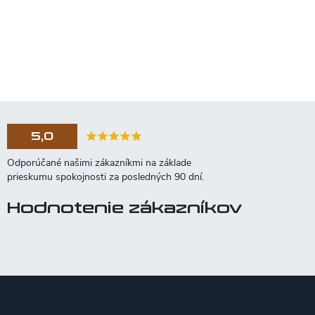
5,0
Hodnotenie zákazníkov
Z
á