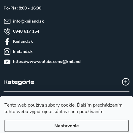
t
Po-Pia: 8:00 - 16:00
i
e
info
@
kniland.sk
0948 617 154
Kniland.sk
kniland.sk
https://www.youtube.com/@kniland
Kategórie
Všetko o nákupe
Tento web používa súbory cookie. Ďalším prechádzaním
tohto webu vyjadrujete súhlas s ich používaním.
Základné informácie pre výber noža
Nastavenie