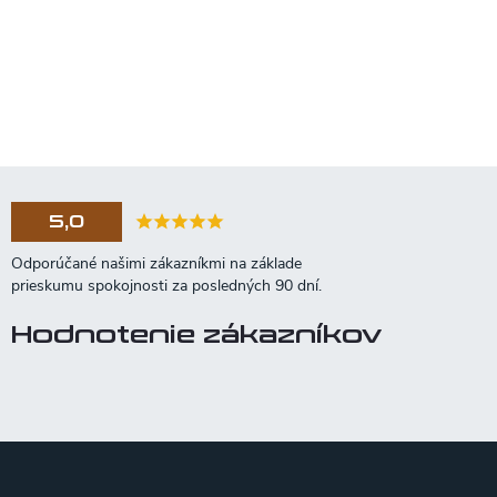
5,0
Hodnotenie zákazníkov
Z
á