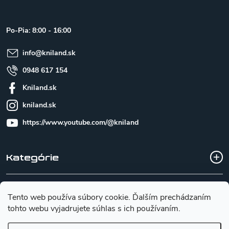
p
ä
t
Po-Pia: 8:00 - 16:00
i
e
info
@
kniland.sk
0948 617 154
Kniland.sk
kniland.sk
https://www.youtube.com/@kniland
Kategórie
Všetko o nákupe
Tento web používa súbory cookie. Ďalším prechádzaním
tohto webu vyjadrujete súhlas s ich používaním.
Základné informácie pre výber noža