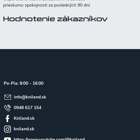
Hodnotenie zákazníkov
Z
á
p
ä
t
Po-Pia: 8:00 - 16:00
i
e
info
@
kniland.sk
0948 617 154
Kniland.sk
kniland.sk
https://www.youtube.com/@kniland