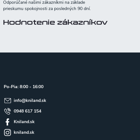
Hodnotenie zákazníkov
Z
á
p
ä
t
Po-Pia: 8:00 - 16:00
i
e
info
@
kniland.sk
0948 617 154
Kniland.sk
kniland.sk