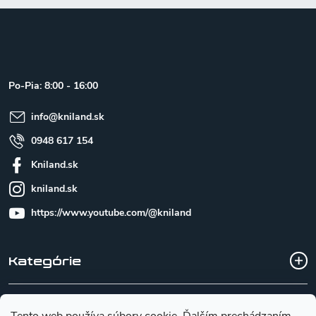
Z
á
p
ä
t
Po-Pia: 8:00 - 16:00
i
e
info
@
kniland.sk
0948 617 154
Kniland.sk
kniland.sk
https://www.youtube.com/@kniland
Kategórie
Všetko o nákupe