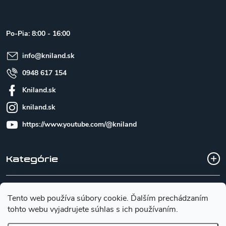
p
ä
t
Po-Pia: 8:00 - 16:00
i
e
info
@
kniland.sk
0948 617 154
Kniland.sk
kniland.sk
https://www.youtube.com/@kniland
Kategórie
Všetko o nákupe
Tento web používa súbory cookie. Ďalším prechádzaním
tohto webu vyjadrujete súhlas s ich používaním.
Základné informácie pre výber noža