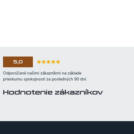
5,0
Hodnotenie zákazníkov
Z
á