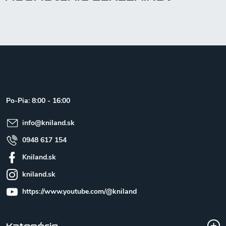
Z
á
p
ä
t
Po-Pia: 8:00 - 16:00
i
e
info
@
kniland.sk
0948 617 154
Kniland.sk
kniland.sk
https://www.youtube.com/@kniland