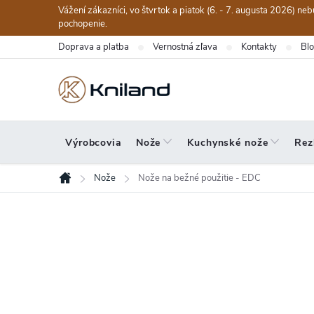
Prejsť
Vážení zákazníci, vo štvrtok a piatok (6. - 7. augusta 2026) n
na
pochopenie.
obsah
Doprava a platba
Vernostná zľava
Kontakty
Bl
Výrobcovia
Nože
Kuchynské nože
Rez
Nože
Nože na bežné použitie - EDC
Domov