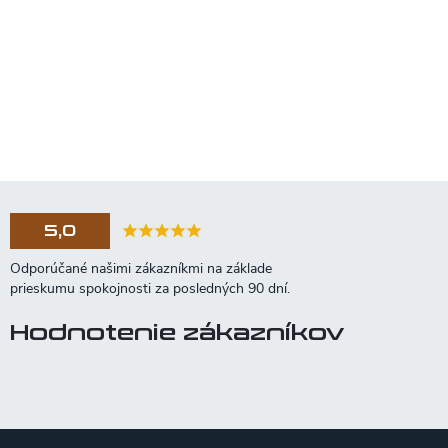
5,0
Hodnotenie zákazníkov
Z