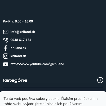
á
p
ä
t
Po-Pia: 8:00 - 16:00
i
e
info
@
kniland.sk
0948 617 154
Kniland.sk
kniland.sk
https://www.youtube.com/@kniland
Kategórie
Všetko o nákupe
Tento web používa súbory cookie. Ďalším prechádzaním
tohto webu vyjadrujete súhlas s ich používaním.