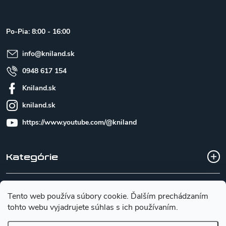
p
ä
t
Po-Pia: 8:00 - 16:00
i
e
info
@
kniland.sk
0948 617 154
Kniland.sk
kniland.sk
https://www.youtube.com/@kniland
Kategórie
Všetko o nákupe
Tento web používa súbory cookie. Ďalším prechádzaním
tohto webu vyjadrujete súhlas s ich používaním.
Základné informácie pre výber noža