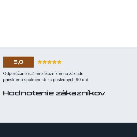
5,0
Hodnotenie zákazníkov
Z
á