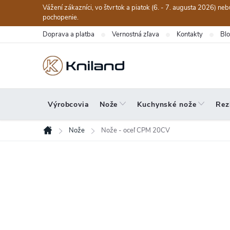
Prejsť
Vážení zákazníci, vo štvrtok a piatok (6. - 7. augusta 2026) n
na
pochopenie.
obsah
Doprava a platba
Vernostná zľava
Kontakty
Bl
Výrobcovia
Nože
Kuchynské nože
Rez
Nože
Nože - oceľ CPM 20CV
Domov