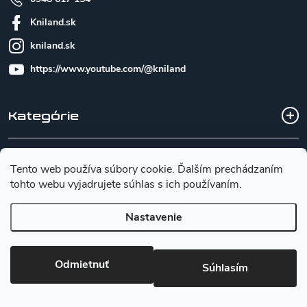
Kniland.sk
kniland.sk
https://www.youtube.com/@kniland
Kategórie
Všetko o nákupe
Tento web používa súbory cookie. Ďalším prechádzaním
tohto webu vyjadrujete súhlas s ich používaním.
Základné informácie pre výber noža
Nastavenie
Copyright 2026
Kniland.sk
. Všetky práva vyhradené.
Upraviť
Odmietnuť
Súhlasím
nastavenie cookies
Vytvoril Shoptet