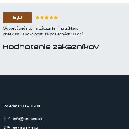
5,0
Hodnotenie zákazníkov
Z
á
p
ä
t
Po-Pia: 8:00 - 16:00
i
e
info
@
kniland.sk
0948 617 154