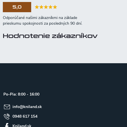
5,0
Hodnotenie zákazníkov
Z
á
p
ä
t
Po-Pia: 8:00 - 16:00
i
e
info
@
kniland.sk
0948 617 154
Kniland.sk