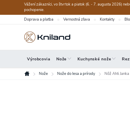
Prejsť
Vážení zákazníci, vo štvrtok a piatok (6. - 7. augusta 2026) n
na
pochopenie.
obsah
Doprava a platba
Vernostná zľava
Kontakty
Bl
Výrobcovia
Nože
Kuchynské nože
Rez
Nože
Nože do lesa a prírody
Nôž Ahti Janka
Domov