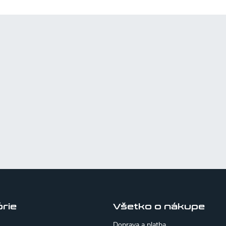
rie
Všetko o nákupe
Doprava a platba