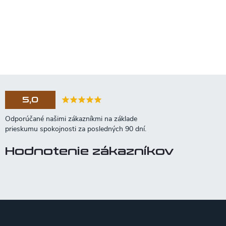
5,0
Hodnotenie zákazníkov
Z
á