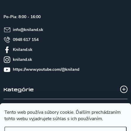
p
ä
t
Po-Pia: 8:00 - 16:00
i
e
info
@
kniland.sk
0948 617 154
Kniland.sk
kniland.sk
https://www.youtube.com/@kniland
Kategórie
Všetko o nákupe
Tento web používa súbory cookie. Ďalším prechádzaním
tohto webu vyjadrujete súhlas s ich používaním.
Základné informácie pre výber noža