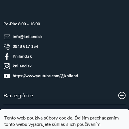
á
p
ä
t
Po-Pia: 8:00 - 16:00
i
e
info
@
kniland.sk
0948 617 154
Kniland.sk
kniland.sk
https://www.youtube.com/@kniland
Kategórie
Všetko o nákupe
Tento web používa súbory cookie. Ďalším prechádzaním
tohto webu vyjadrujete súhlas s ich používaním.