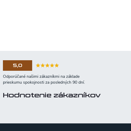
5,0
Hodnotenie zákazníkov
Z