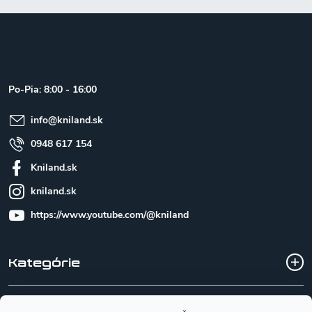
Z
á
p
ä
t
Po-Pia: 8:00 - 16:00
i
e
info
@
kniland.sk
0948 617 154
Kniland.sk
kniland.sk
https://www.youtube.com/@kniland
Kategórie
Všetko o nákupe