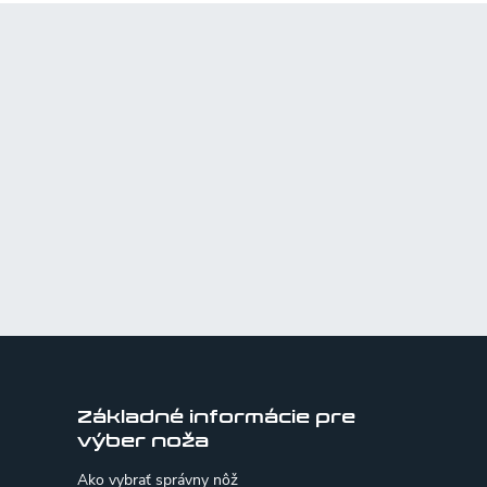
Základné informácie pre
výber noža
Ako vybrať správny nôž