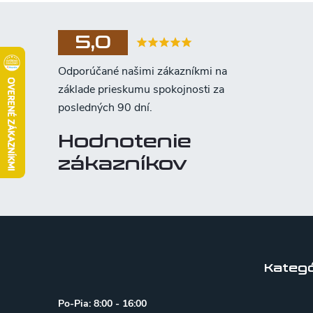
5,0
Hodnotenie
zákazníkov
Z
á
p
Kategó
ä
Po-Pia: 8:00 - 16:00