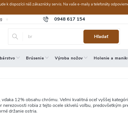
ebude k dispozícii náš zákaznícky servis. Na vaše e-maily a telefonáty odpov
0948 617 154
og
Hodnotenie obchodu
Obchodné podmienky
Reklamačný po
Hľadať
bárstvo
Brúsenie
Výroba nožov
Holenie a manik
le, vďaka 12% obsahu chrómu. Veľmi kvalitná oceľ vyššej kategó
r nerezovosti robia z tejto ocele sklvelú voľbu, predovšetkým p
rné držanie ostria.