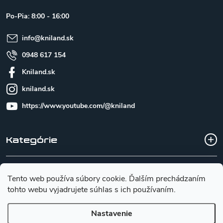
ä
t
Po-Pia: 8:00 - 16:00
i
e
info
@
kniland.sk
0948 617 154
Kniland.sk
kniland.sk
https://www.youtube.com/@kniland
Kategórie
Všetko o nákupe
Tento web používa súbory cookie. Ďalším prechádzaním
tohto webu vyjadrujete súhlas s ich používaním.
Základné informácie pre výber noža
Nastavenie