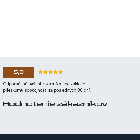
5,0
Hodnotenie zákazníkov
Z