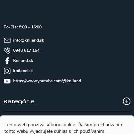
á
p
ä
t
Po-Pia: 8:00 - 16:00
i
e
info
@
kniland.sk
0948 617 154
Kniland.sk
kniland.sk
https://www.youtube.com/@kniland
Kategórie
Všetko o nákupe
Tento web používa súbory cookie. Ďalším prechádzaním
tohto webu vyjadrujete súhlas s ich používaním.