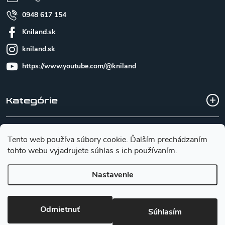
0948 617 154
Kniland.sk
kniland.sk
https://www.youtube.com/@kniland
Kategórie
Všetko o nákupe
Tento web používa súbory cookie. Ďalším prechádzaním
tohto webu vyjadrujete súhlas s ich používaním.
Základné informácie pre výber noža
Nastavenie
Copyright 2026
Kniland.sk
. Všetky práva vyhradené.
Upraviť
Odmietnuť
Súhlasím
nastavenie cookies