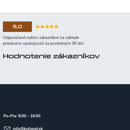
5,0
Hodnotenie zákazníkov
Z
á
p
ä
t
Po-Pia: 8:00 - 16:00
i
e
info
@
kniland.sk