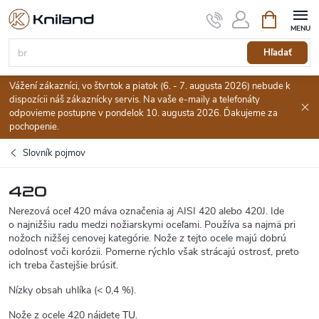
Prejsť
Nákupný
na
košík
obsah
Hľadať
Vážení zákazníci, vo štvrtok a piatok (6. - 7. augusta 2026) nebude k
dispozícii náš zákaznícky servis. Na vaše e-maily a telefonáty
odpovieme postupne v pondelok 10. augusta 2026. Ďakujeme za
pochopenie.
Slovník pojmov
420
Nerezová oceľ 420 máva označenia aj AISI 420 alebo 420J. Ide
o
najnižšiu radu medzi nožiarskymi oceľami. Používa sa najmä pri
nožoch nižšej cenovej kategórie. Nože z tejto ocele majú dobrú
odolnosť voči korózii. Pomerne rýchlo však strácajú ostrosť, preto
ich treba častejšie brúsiť.
Nízky obsah uhlíka (< 0,4 %).
Nože z ocele 420 nájdete
TU
.