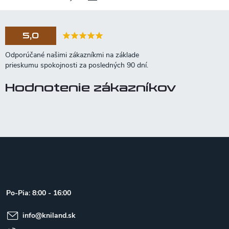
5,0
Hodnotenie zákazníkov
Z
á
p
ä
t
Po-Pia: 8:00 - 16:00
i
e
info
@
kniland.sk