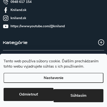
0948 617 154
Kniland.sk
kniland.sk
https://www.youtube.com/@kniland
Kategórie
Všetko o nákupe
Tento web používa súbory cookie. Ďalším prechádzaním
tohto webu vyjadrujete súhlas s ich používaním.
Základné informácie pre výber noža
Nastavenie
Copyright 2026
Kniland.sk
. Všetky práva vyhradené.
Upraviť
Odmietnuť
nastavenie cookies
Súhlasím
Vytvoril Shoptet