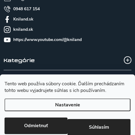
0948 617 154
Kniland.sk
kniland.sk
https://www.youtube.com/@kniland
Kategórie
Všetko o nákupe
Tento web používa súbory cookie. Ďalším prechádzaním
tohto webu vyjadrujete súhlas s ich používaním.
Základné informácie pre výber noža
Nastavenie
Copyright 2026
Kniland.sk
. Všetky práva vyhradené.
Upraviť
Odmietnuť
nastavenie cookies
Súhlasím