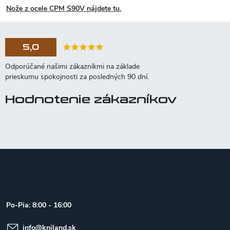
Nože z ocele CPM S90V nájdete tu.
5,0
Hodnotenie zákazníkov
Z
á
p
ä
t
Po-Pia: 8:00 - 16:00
i
e
info
@
kniland.sk