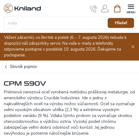
Prejsť
Nákupný
na
košík
obsah
Hľadať
Vážení zákazníci, vo štvrtok a piatok (6. - 7. augusta 2026) nebude k
dispozícii náš zákaznícky servis. Na vaše e-maily a telefonáty
odpovieme postupne v pondelok 10. augusta 2026. Ďakujeme za
pochopenie.
Slovník pojmov
CPM S90V
Prémiová nerezová oceľ vyrobená metódou práškovej metalurgie, od
amerického výrobcu Crucible Industries. Ide o jednu z
najkvalitnejších ocelí na výrobu nožov súčasnosti. Oceľ sa vyznačuje
veľmi vysokým obsahom uhlíka (2,3 %) a extrémne vysokým
podielom vanádu (9 %). Vďaka týmto prvkom sa vyznačuje skvelou
oteruvzdornosťou a výdržou ostria. Vysoký podiel chrómu
zabezpečuje veľmi dobrú odolnosť voči korózii. Jej jedinou
nevýhodou je pomerne náročnejšie brúsenie.