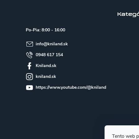
á
p
Kategó
ä
Po-Pia: 8:00 - 16:00
t
info
@
kniland.sk
i
e
0948 617 154
Kniland.sk
kniland.sk
https://www.youtube.com/@kniland
Tento web p