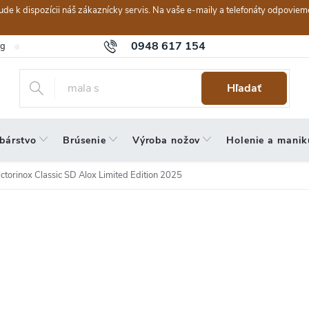
ebude k dispozícii náš zákaznícky servis. Na vaše e-maily a telefonáty odpov
0948 617 154
og
Hodnotenie obchodu
Obchodné podmienky
Reklamačný po
Hľadať
bárstvo
Brúsenie
Výroba nožov
Holenie a manik
ctorinox Classic SD Alox Limited Edition 2025