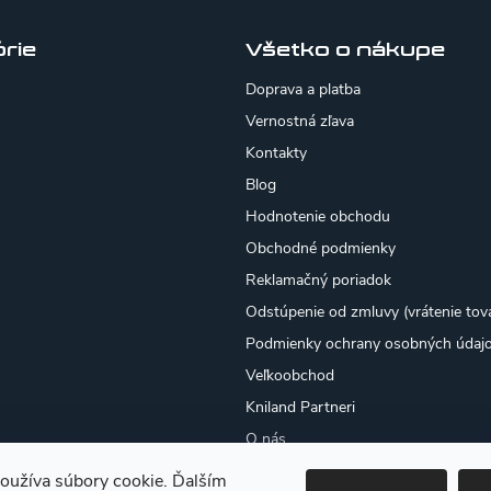
rie
Všetko o nákupe
Doprava a platba
Vernostná zľava
Kontakty
Blog
Hodnotenie obchodu
Obchodné podmienky
Reklamačný poriadok
Odstúpenie od zmluvy (vrátenie tov
Podmienky ochrany osobných údaj
Veľkoobchod
Kniland Partneri
O nás
Osobný odber
oužíva súbory cookie. Ďalším