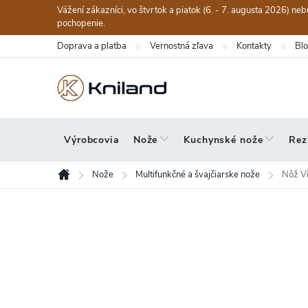
Prejsť
Vážení zákazníci, vo štvrtok a piatok (6. - 7. augusta 2026) n
na
pochopenie.
obsah
Doprava a platba
Vernostná zľava
Kontakty
Bl
Výrobcovia
Nože
Kuchynské nože
Rez
Nože
Multifunkčné a švajčiarske nože
Nôž Vi
Domov