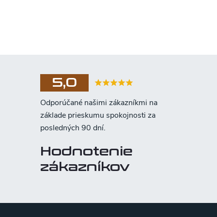
5,0
Hodnotenie
zákazníkov
Z