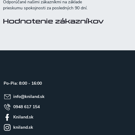
Hodnotenie zákazníkov
Z
á
p
ä
t
Po-Pia: 8:00 - 16:00
i
e
info
@
kniland.sk
0948 617 154
Kniland.sk
kniland.sk