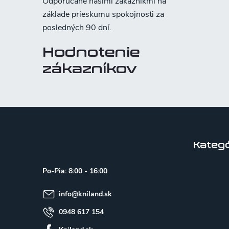
Hodnotenie
zákazníkov
Z
á
p
Kategó
ä
Po-Pia: 8:00 - 16:00
t
info
@
kniland.sk
i
e
0948 617 154