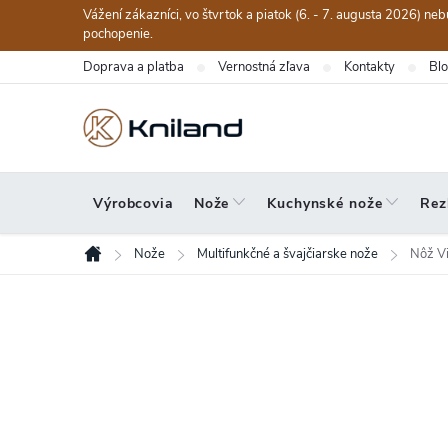
Prejsť
Vážení zákazníci, vo štvrtok a piatok (6. - 7. augusta 2026) n
na
pochopenie.
obsah
Doprava a platba
Vernostná zľava
Kontakty
Bl
Výrobcovia
Nože
Kuchynské nože
Rez
Nože
Multifunkčné a švajčiarske nože
Nôž Vi
Domov