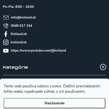
t
Po-Pia: 8:00 - 16:00
i
e
info
@
kniland.sk
0948 617 154
Kniland.sk
kniland.sk
https://www.youtube.com/@kniland
Kategórie
Všetko o nákupe
Tento web používa súbory cookie. Ďalším prechádzaním
tohto webu vyjadrujete súhlas s ich používaním.
Základné informácie pre výber noža
Nastavenie