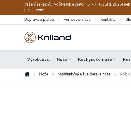
Prejsť
Vážení zákazníci, vo štvrtok a piatok (6. - 7. augusta 2026) n
na
pochopenie.
obsah
Doprava a platba
Vernostná zľava
Kontakty
Bl
Výrobcovia
Nože
Kuchynské nože
Rez
Nože
Multifunkčné a švajčiarske nože
Nôž Vi
Domov