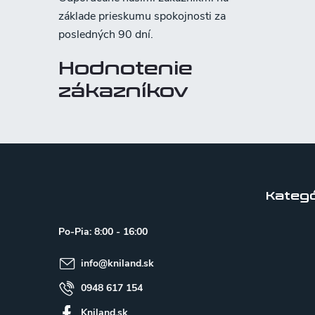
Hodnotenie
zákazníkov
Z
á
p
Kategó
ä
Po-Pia: 8:00 - 16:00
t
info
@
kniland.sk
i
e
0948 617 154
Kniland.sk