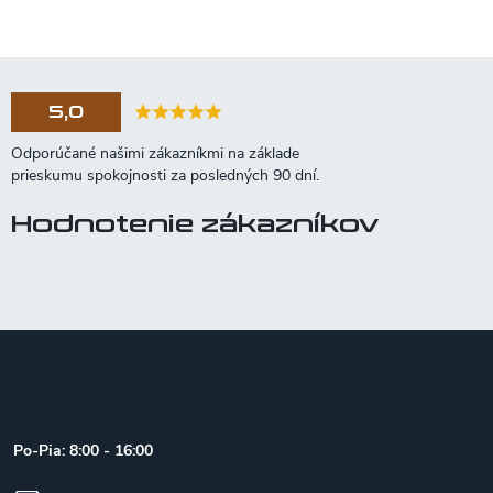
5,0
Hodnotenie zákazníkov
Z
á
p
ä
t
Po-Pia: 8:00 - 16:00
i
e