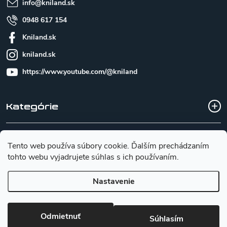
info
@
kniland.sk
0948 617 154
Kniland.sk
kniland.sk
https://www.youtube.com/@kniland
Kategórie
Všetko o nákupe
Tento web používa súbory cookie. Ďalším prechádzaním
tohto webu vyjadrujete súhlas s ich používaním.
Základné informácie pre výber noža
Nastavenie
Copyright 2026
Kniland.sk
. Všetky práva vyhradené.
Upraviť
Odmietnuť
nastavenie cookies
Súhlasím