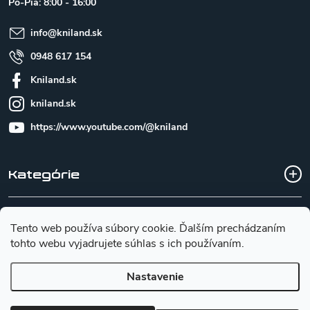
Po-Pia: 8:00 - 16:00
i
e
info
@
kniland.sk
0948 617 154
Kniland.sk
kniland.sk
https://www.youtube.com/@kniland
Kategórie
Všetko o nákupe
Tento web používa súbory cookie. Ďalším prechádzaním
tohto webu vyjadrujete súhlas s ich používaním.
Základné informácie pre výber noža
Nastavenie