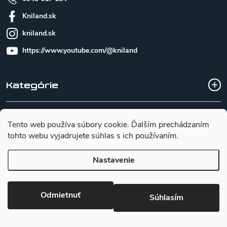
Kniland.sk
kniland.sk
https://www.youtube.com/@kniland
Kategórie
Všetko o nákupe
Tento web používa súbory cookie. Ďalším prechádzaním
tohto webu vyjadrujete súhlas s ich používaním.
Základné informácie pre výber noža
Nastavenie
Copyright 2026
Kniland.sk
. Všetky práva vyhradené.
Upraviť
Odmietnuť
nastavenie cookies
Súhlasím
Vytvoril Shoptet