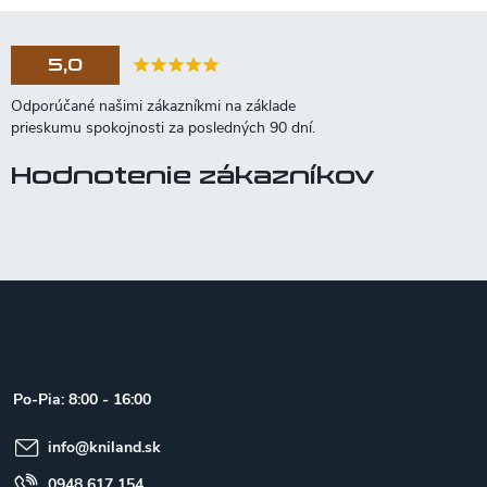
5,0
Hodnotenie zákazníkov
Z
á
p
ä
t
Po-Pia: 8:00 - 16:00
i
e
info
@
kniland.sk
0948 617 154