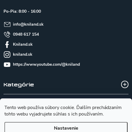
ä
t
Po-Pia: 8:00 - 16:00
i
e
info
@
kniland.sk
0948 617 154
Kniland.sk
kniland.sk
https://www.youtube.com/@kniland
Kategórie
Všetko o nákupe
Tento web používa súbory cookie. Ďalším prechádzaním
tohto webu vyjadrujete súhlas s ich používaním.
Základné informácie pre výber noža
Nastavenie