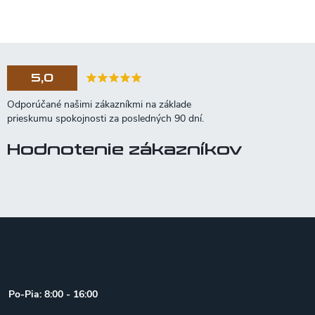
5,0
Hodnotenie zákazníkov
Z
á
p
ä
t
Po-Pia: 8:00 - 16:00
i