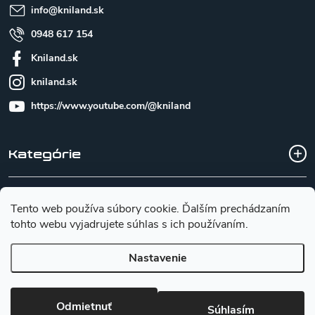
e
info
@
kniland.sk
0948 617 154
Kniland.sk
kniland.sk
https://www.youtube.com/@kniland
Kategórie
Všetko o nákupe
Tento web používa súbory cookie. Ďalším prechádzaním
tohto webu vyjadrujete súhlas s ich používaním.
Základné informácie pre výber noža
Nastavenie
Copyright 2026
Kniland.sk
. Všetky práva vyhradené.
Upraviť
Odmietnuť
Súhlasím
nastavenie cookies