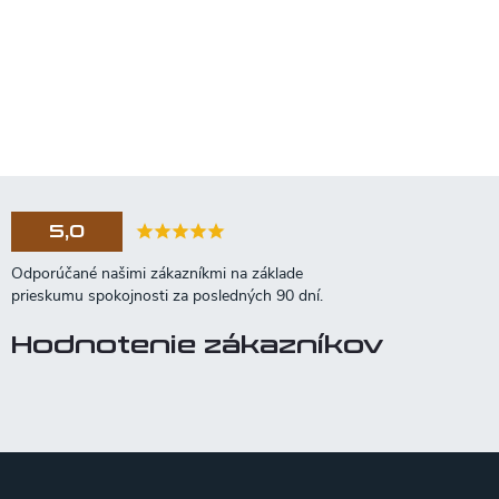
5,0
Hodnotenie zákazníkov
Z
á