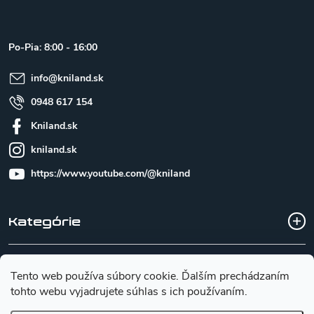
p
ä
t
Po-Pia: 8:00 - 16:00
i
e
info
@
kniland.sk
0948 617 154
Kniland.sk
kniland.sk
https://www.youtube.com/@kniland
Kategórie
Všetko o nákupe
Tento web používa súbory cookie. Ďalším prechádzaním
tohto webu vyjadrujete súhlas s ich používaním.
Základné informácie pre výber noža