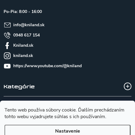
ä
t
Po-Pia: 8:00 - 16:00
i
e
info
@
kniland.sk
0948 617 154
Kniland.sk
kniland.sk
https://www.youtube.com/@kniland
Kategórie
Všetko o nákupe
Tento web používa súbory cookie. Ďalším prechádzaním
tohto webu vyjadrujete súhlas s ich používaním.
Základné informácie pre výber noža
Nastavenie