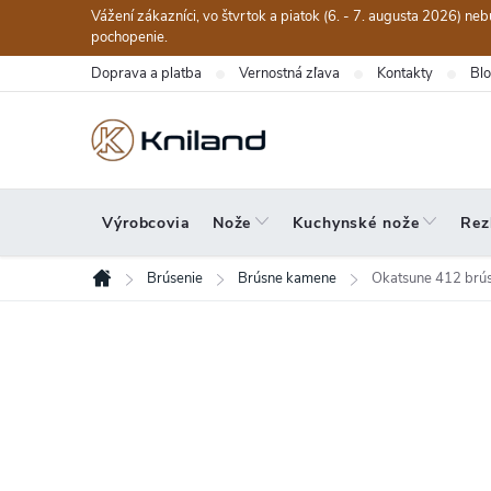
Prejsť
Vážení zákazníci, vo štvrtok a piatok (6. - 7. augusta 2026) n
na
pochopenie.
obsah
Doprava a platba
Vernostná zľava
Kontakty
Bl
Výrobcovia
Nože
Kuchynské nože
Rez
Brúsenie
Brúsne kamene
Okatsune 412 brú
Domov