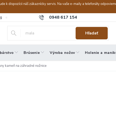
ebude k dispozícii náš zákaznícky servis. Na vaše e-maily a telefonáty odpov
0948 617 154
og
Hodnotenie obchodu
Obchodné podmienky
Reklamačný po
Hľadať
bárstvo
Brúsenie
Výroba nožov
Holenie a manik
sny kameň na záhradné nožnice