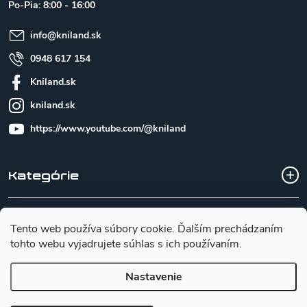
t
Po-Pia: 8:00 - 16:00
i
e
info
@
kniland.sk
0948 617 154
Kniland.sk
kniland.sk
https://www.youtube.com/@kniland
Kategórie
Všetko o nákupe
Tento web používa súbory cookie. Ďalším prechádzaním
tohto webu vyjadrujete súhlas s ich používaním.
Základné informácie pre výber noža
Nastavenie