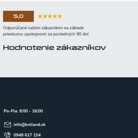
5,0
Hodnotenie zákazníkov
Z
á
p
ä
t
Po-Pia: 8:00 - 16:00
i
e
info
@
kniland.sk
0948 617 154